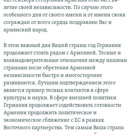
«21 сентября Республика Армения отмечает 24-
летие своей независимости. По случаю этого
Հայերեն
особенного дня от своего имени и от имени своих
English
сограждан от всего сердца поздравляю Вас и
армянский народ.
Русский
В этом важный дня Вашей страны год Германия
Все сайты Радио Азатутюн
продолжает стоять рядом с Арменией. Тесные и
взаимодоверительные отношения между нашими
странами после обретения Арменией
независимости быстро и многосторонне
развиваются. Лучшим подтверждением этого
является пример тесных контактов в сфере
культуры и науки. В сфере внешней политики
Германия продолжает содействовать готовности
Армении продолжить политическое и
экономическое сближение с ЕС в рамках
Восточного партнерства. Тем самым Ваша страна