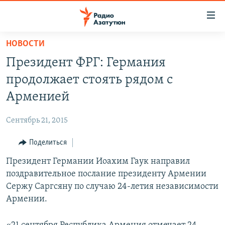
Ссылки
доступа
Перейти
НОВОСТИ
к
ГЛАВНАЯ
Президент ФРГ: Германия
основному
НОВОСТИ
содержанию
продолжает стоять рядом с
ПОЛИТИКА
Перейти
Арменией
к
ОБЩЕСТВО
основной
Сентябрь 21, 2015
ЭКОНОМИКА
навигации
Перейти
Поделиться
РЕГИОН
к
Президент Германии Иоахим Гаук направил
НАГОРНЫЙ КАРАБАХ
поиску
поздравительное послание президенту Армении
КУЛЬТУРА
Сержу Саргсяну по случаю 24-летия независимости
СПОРТ
Армении.
АРХИВ