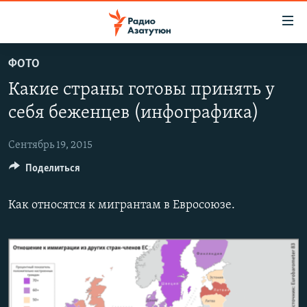
Ссылки
доступа
Перейти
ФОТО
к
ГЛАВНАЯ
Какие страны готовы принять у
основному
НОВОСТИ
содержанию
себя беженцев (инфографика)
ПОЛИТИКА
Перейти
к
Сентябрь 19, 2015
ОБЩЕСТВО
основной
Поделиться
ЭКОНОМИКА
навигации
Перейти
РЕГИОН
Как относятся к мигрантам в Евросоюзе.
к
НАГОРНЫЙ КАРАБАХ
поиску
КУЛЬТУРА
СПОРТ
АРХИВ