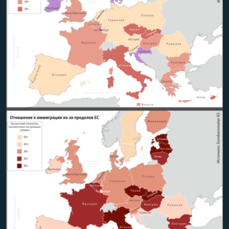
Հայերեն
English
Русский
Все сайты Радио Азатутюн