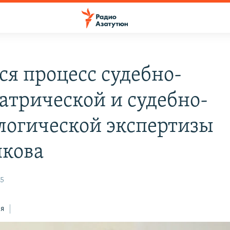
ся процесс судебно-
атрической и судебно-
логической экспертизы
кова
15
ся