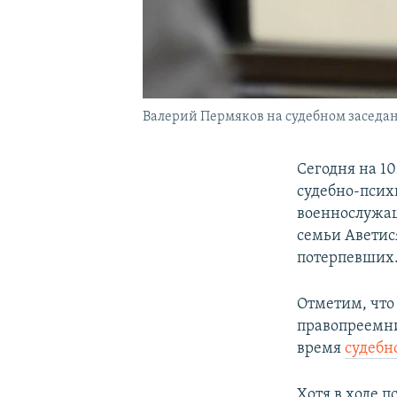
Валерий Пермяков на судебном заседани
Сегодня на 1
судебно-псих
военнослужащ
семьи Аветис
потерпевших
Отметим, что
правопреемни
время
судебн
Хотя в ходе 