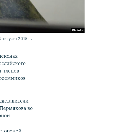
августа 2015 г․
лексная
оссийского
и членов
преемников
едставители
Пермякова во
оной.
стороной,