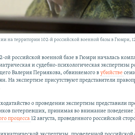
и на территории 102-й российской военной базы в Гюмри, 12 
02-ой российской военной базе в Гюмри началась комп
иатрическая и судебно-психологическая экспертизы р
его Валерия Пермякова, обвиняемого в
убийстве
сем
ян. На экспертизе присутствуют представители право
.
 ходатайство о проведении экспертизы представили пр
ков потерпевших, принимая во внимание поведение 
ого процесса
12 августа, проведенного российской стор
психиатрической экспертизы, проведенной российской 