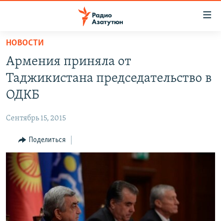
Ссылки
доступа
Перейти
НОВОСТИ
к
ГЛАВНАЯ
Армения приняла от
основному
НОВОСТИ
содержанию
Таджикистана председательство в
ПОЛИТИКА
Перейти
ОДКБ
к
ОБЩЕСТВО
основной
Сентябрь 15, 2015
ЭКОНОМИКА
навигации
Перейти
Поделиться
РЕГИОН
к
НАГОРНЫЙ КАРАБАХ
поиску
КУЛЬТУРА
СПОРТ
АРХИВ