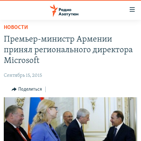
Ссылки
доступа
Перейти
НОВОСТИ
к
ГЛАВНАЯ
Премьер-министр Армении
основному
НОВОСТИ
содержанию
принял регионального директора
ПОЛИТИКА
Перейти
Microsoft
к
ОБЩЕСТВО
основной
Сентябрь 15, 2015
ЭКОНОМИКА
навигации
Перейти
Поделиться
РЕГИОН
к
НАГОРНЫЙ КАРАБАХ
поиску
КУЛЬТУРА
СПОРТ
АРХИВ