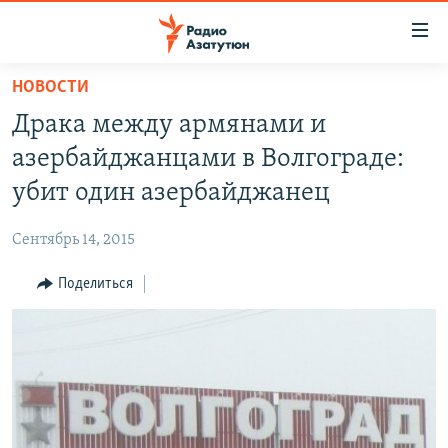
Ссылки
доступа
Перейти
НОВОСТИ
к
ГЛАВНАЯ
Драка между армянами и
основному
НОВОСТИ
содержанию
азербайджанцами в Волгограде:
ПОЛИТИКА
Перейти
убит один азербайджанец
к
ОБЩЕСТВО
основной
Сентябрь 14, 2015
ЭКОНОМИКА
навигации
Перейти
Поделиться
РЕГИОН
к
НАГОРНЫЙ КАРАБАХ
поиску
КУЛЬТУРА
СПОРТ
АРХИВ