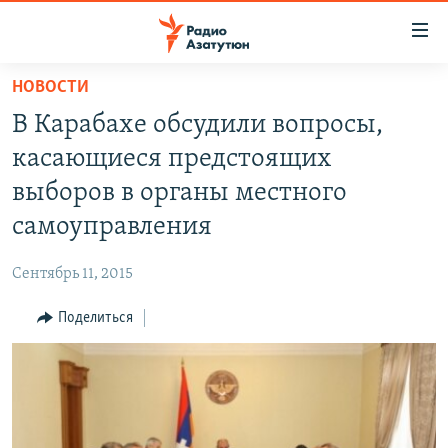
Ссылки
доступа
Перейти
НОВОСТИ
к
ГЛАВНАЯ
В Карабахе обсудили вопросы,
основному
НОВОСТИ
содержанию
касающиеся предстоящих
ПОЛИТИКА
Перейти
выборов в органы местного
к
ОБЩЕСТВО
самоуправления
основной
ЭКОНОМИКА
навигации
Сентябрь 11, 2015
Перейти
РЕГИОН
к
Поделиться
НАГОРНЫЙ КАРАБАХ
поиску
КУЛЬТУРА
СПОРТ
АРХИВ