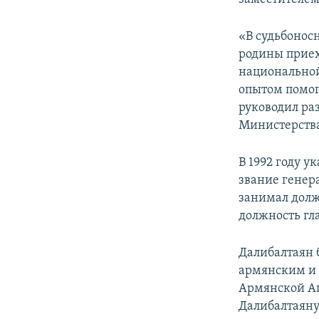
«В судьбоносн
родины приех
национальной
опытом помог
руководил ра
Министерств
В 1992 году 
звание генера
занимал должн
должность гл
Далибалтаян
армянским и 
Армянской Ап
Далибалтаяну