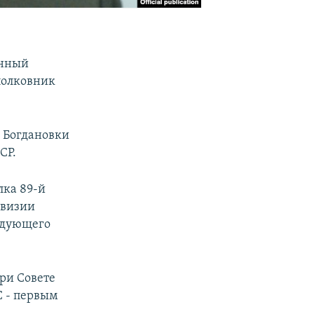
енный
полковник
а Богдановки
СР.
лка 89-й
ивизии
ндующего
при Совете
С - первым