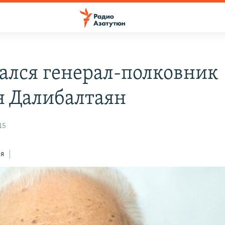
ался генерал-полковник
н Далибалтаян
15
ся