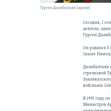
Гурген Далибалтаян (архив)
Сегодня, 1 с
деятель, оди
Гурген Далиб
Он родился 5 
(ныне Ниноцм
Далибалтаян 
стрелковой Т
Закавказског
войсками Сев
В 1991 году 
Министров Ар
заместителем