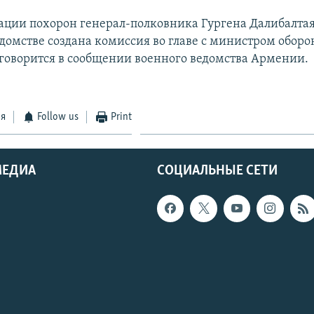
ации похорон генерал-полковника Гургена Далибалтая
домстве создана комиссия во главе с министром обор
 говорится в сообщении военного ведомства Армении.
ся
Follow us
Print
МЕДИА
СОЦИАЛЬНЫЕ СЕТИ