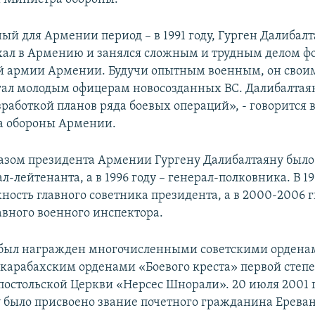
ый для Армении период – в 1991 году, Гурген Далибалт
ал в Армению и занялся сложным и трудным делом 
 армии Армении. Будучи опытным военным, он своим
ал молодым офицерам новосозданных ВС. Далибалтая
зработкой планов ряда боевых операций», - говорится
а обороны Армении.
указом президента Армении Гургену Далибалтаяну был
л-лейтенанта, а в 1996 году – генерал-полковника. В 19
ость главного советника президента, а в 2000-2006 гг
авного военного инспектора.
 был награжден многочисленными советскими ордена
карабахским орденами «Боевого креста» первой степ
остольской Церкви «Нерсес Шнорали». 20 июля 2001 г
 было присвоено звание почетного гражданина Ереван