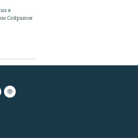
на в
оны Сейраном