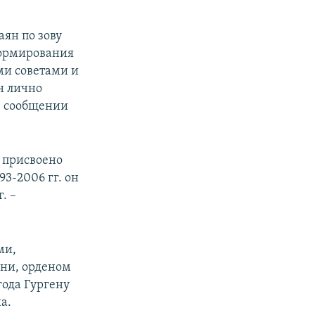
аян по зову
формирования
и советами и
н лично
 в сообщении
о присвоено
93-2006 гг. он
. –
ми,
ени, орденом
ода Гургену
а.