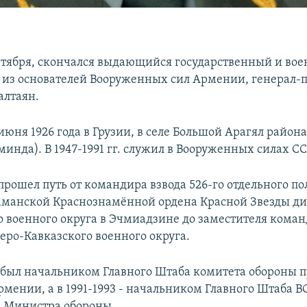
ентября, скончался выдающийся государственный и во
н из основателей Вооруженных сил Армении, генерал-
алтаян.
июня 1926 года в Грузии, в селе Большой Арагял район
инда). В 1947-1991 гг. служил в Вооруженных силах СС
прошел путь от командира взвода 526-го отдельного по
аманской Краснознамённой ордена Красной Звезды д
о военного округа в Эчмиадзине до заместителя кома
еро-Кавказского военного округа.
он был начальником Главного Штаба комитета обороны 
мении, а в 1991-1993 - начальником Главного Штаба В
 Министра обороны.