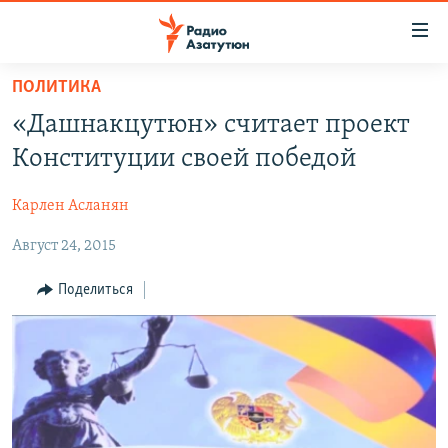
Ссылки
доступа
Перейти
ПОЛИТИКА
к
ГЛАВНАЯ
«Дашнакцутюн» считает проект
основному
НОВОСТИ
содержанию
Конституции своей победой
ПОЛИТИКА
Перейти
к
Карлен Асланян
ОБЩЕСТВО
основной
Август 24, 2015
ЭКОНОМИКА
навигации
Перейти
РЕГИОН
Поделиться
к
НАГОРНЫЙ КАРАБАХ
поиску
КУЛЬТУРА
СПОРТ
АРХИВ