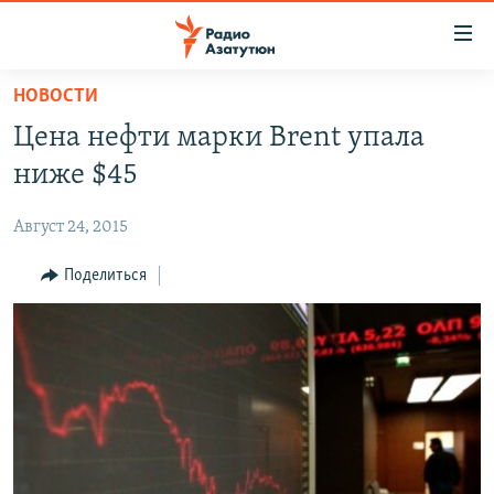
Ссылки
доступа
Перейти
НОВОСТИ
к
ГЛАВНАЯ
Цена нефти марки Brent упала
основному
НОВОСТИ
содержанию
ниже $45
ПОЛИТИКА
Перейти
к
Август 24, 2015
ОБЩЕСТВО
основной
ЭКОНОМИКА
Поделиться
навигации
Перейти
РЕГИОН
к
НАГОРНЫЙ КАРАБАХ
поиску
КУЛЬТУРА
СПОРТ
АРХИВ