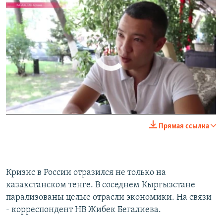
No media source currently available
0:00
0:00:34
Кризис в России отразился не только на казахстанском тенге. В соседнем Кыргызстане парализованы целые отрасли экономики
Прямая ссылка
EMBED
SHARE
EMBED
SHARE
by
Радио Азатутюн
Кризис в России отразился не только на
казахстанском тенге. В соседнем Кыргызстане
парализованы целые отрасли экономики. На связи
- корреспондент НВ Жибек Бегалиева.