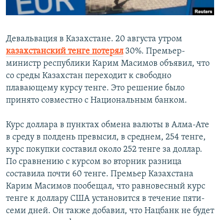
Հայերեն
English
Девальвация в Казахстане. 20 августа утром
казахстанский тенге потерял
30%. Премьер-
Русский
министр республики Карим Масимов объявил, что
со среды Казахстан переходит к свободно
Все сайты Радио Азатутюн
плавающему курсу тенге. Это решение было
принято совместно с Национальным банком.
Курс доллара в пунктах обмена валюты в Алма-Ате
в среду в полдень превысил, в среднем, 254 тенге,
курс покупки составил около 252 тенге за доллар.
Премьер Казахстана Карим Масимов пообещал, что равновесный курс тенге к доллару США установится в течение пяти-семи дней
EMBED
SHARE
По сравнению с курсом во вторник разница
by
Радио Азатутюн
составила почти 60 тенге. Премьер Казахстана
Карим Масимов пообещал, что равновесный курс
тенге к доллару США установится в течение пяти-
семи дней. Он также добавил, что Нацбанк не будет