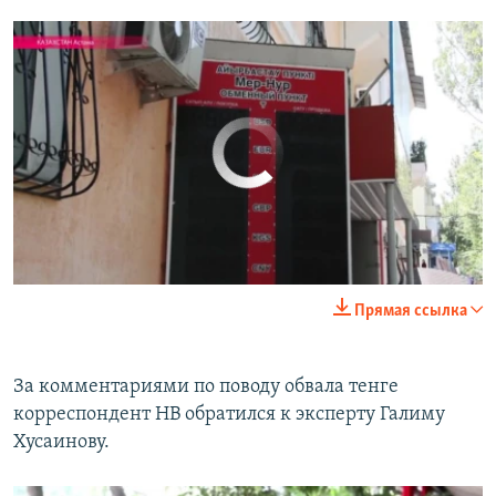
No media source currently available
Казахский тенге за утро 20 августа потерял 30%
EMBED
SHARE
by
Радио Азатутюн
0:00
0:00:54
Прямая ссылка
EMBED
SHARE
За комментариями по поводу обвала тенге
корреспондент НВ обратился к эксперту Галиму
Хусаинову.