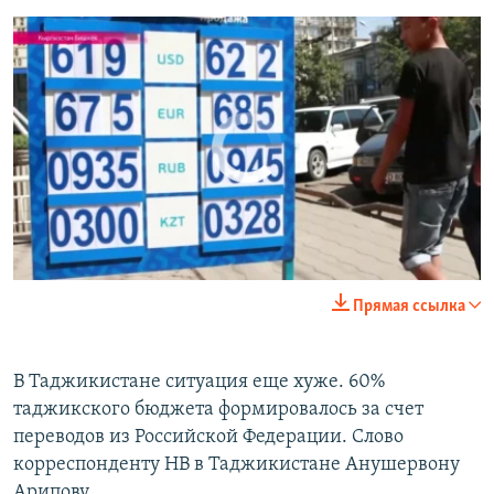
No media source currently available
0:00
0:02:23
Кризис в Таджикистане
Прямая ссылка
EMBED
SHARE
EMBED
SHARE
by
Радио Азатутюн
В Таджикистане ситуация еще хуже. 60%
таджикского бюджета формировалось за счет
переводов из Российской Федерации. Слово
корреспонденту НВ в Таджикистане Анушервону
Арипову.