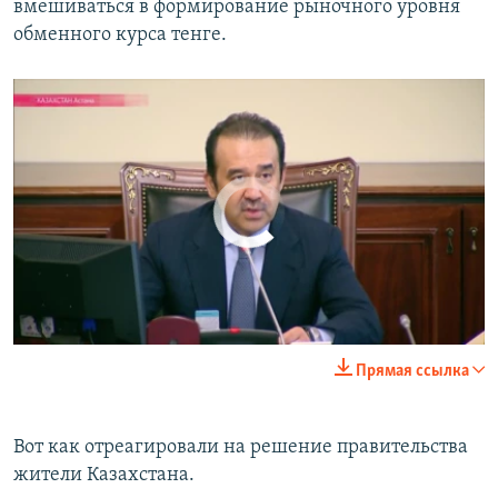
вмешиваться в формирование рыночного уровня
обменного курса тенге.
No media source currently available
Премьер-министр Казахстана Карим Масимов объявил, что республика с 20 августа переходит к свободно плавающему курсу тенге
EMBED
SHARE
by
Радио Азатутюн
0:00
0:00:27
Прямая ссылка
EMBED
SHARE
Вот как отреагировали на решение правительства
жители Казахстана.