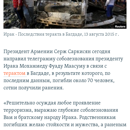
Հայերեն
English
Русский
Ирак - Последствия теракта в Багдаде, 13 августа 2015 г․
Все сайты Радио Азатутюн
Президент Армении Серж Саркисян сегодня
направил телеграмму соболезнования президенту
Ирака Мохаммеду Фуаду Маасуму в связи с
терактом
в Багдаде, в результате которого, по
последним данным, погибли около 70 человек,
сотни получили ранения.
«Решительно осуждая любое проявление
терроризма, выражаю глубокие соболезнования
Вам и братскому народу Ирака. Родственникам
погибших желаю стойкости и мужества, а раненым