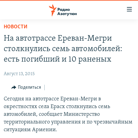
Ссылки
доступа
Перейти
НОВОСТИ
к
ГЛАВНАЯ
На автотрассе Ереван-Мегри
основному
НОВОСТИ
содержанию
столкнулись семь автомобилей:
ПОЛИТИКА
Перейти
есть погибший и 10 раненых
к
ОБЩЕСТВО
основной
Август 13, 2015
ЭКОНОМИКА
навигации
Перейти
Поделиться
РЕГИОН
к
Сегодня на автотрассе Ереван-Мегри в
НАГОРНЫЙ КАРАБАХ
поиску
окрестностях села Ерасх столкнулись семь
КУЛЬТУРА
автомобилей, сообщает Министерство
СПОРТ
территориального управления и по чрезвычайным
ситуациям Армении.
АРХИВ