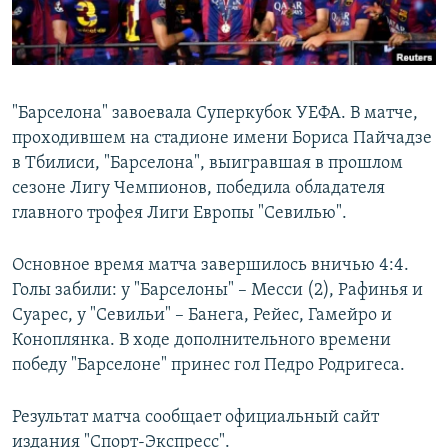
Հայերեն
English
Русский
"Барселона" завоевала Суперкубок УЕФА. В матче,
проходившем на стадионе имени Бориса Пайчадзе
в Тбилиси, "Барселона", выигравшая в прошлом
Все сайты Радио Азатутюн
сезоне Лигу Чемпионов, победила обладателя
главного трофея Лиги Европы "Севилью".
Основное время матча завершилось вничью 4:4.
Голы забили: у "Барселоны" – Месси (2), Рафинья и
Суарес, у "Севильи" – Банега, Рейес, Гамейро и
Коноплянка. В ходе дополнительного времени
победу "Барселоне" принес гол Педро Родригеса.
Результат матча сообщает официальный сайт
издания "Спорт-Экспресс".