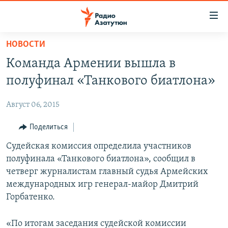
Ссылки
доступа
Перейти
НОВОСТИ
к
ГЛАВНАЯ
Команда Армении вышла в
основному
НОВОСТИ
содержанию
полуфинал «Танкового биатлона»
ПОЛИТИКА
Перейти
к
Август 06, 2015
ОБЩЕСТВО
основной
ЭКОНОМИКА
Поделиться
навигации
Перейти
РЕГИОН
Судейская комиссия определила участников
к
полуфинала «Танкового биатлона», сообщил в
НАГОРНЫЙ КАРАБАХ
поиску
четверг журналистам главный судья Армейских
КУЛЬТУРА
международных игр генерал-майор Дмитрий
Горбатенко.
СПОРТ
АРХИВ
«По итогам заседания судейской комиссии