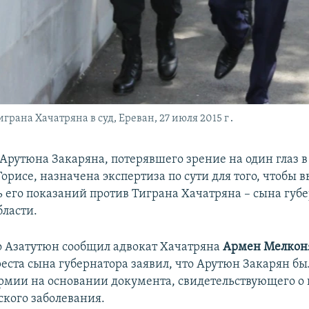
рана Хачатряна в суд, Ереван, 27 июля 2015 г․
Арутюна Закаряна, потерявшего зрение на один глаз в
орисе, назначена экспертиза по сути для того, чтобы 
ь его показаний против Тиграна Хачатряна – сына губ
ласти.
о Азатутюн сообщил адвокат Хачатряна
Армен Мелкон
ареста сына губернатора заявил, что Арутюн Закарян б
армии на основании документа, свидетельствующего о
ского заболевания.