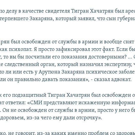
о делу в качестве свидетеля Тигран Хачатрян был аре
терпевшего Закаряна, который заявил, что сын губерн
рян был освобожден от службы в армии и вообще снят
ак психопат. Я просто зафиксировал этот факт. Если бы
, то вы бы посчитали его показания достоверными? ...
же следственный орган, который назначил экспертизу,
ло ли или есть у Арутюна Закаряна психическое забол
 ли он правильно давать показания», - сказал адвокат.
ак его подзащитный Тигран Хачатрян был освобожден о
ат ответил: «СМИ представляют искаженную информа
 Он не освобожден от службы в армии, просто у него 
доровьем, из-за чего ему дали отсрочку».
ко, не говорит, из-за каких именно проблем со здоров