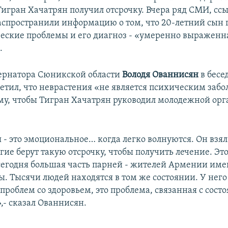
Тигран Хачатрян получил отсрочку. Вчера ряд СМИ, ссы
аспространили информацию о том, что 20-летний сын 
еские проблемы и его диагноз - «умеренно выраженн
.
ернатора Сюникской области
Володя Ованнисян
в бесе
етил, что неврастения «не является психическим заб
му, чтобы Тигран Хачатрян руководил молодежной ор
- это эмоциональное… когда легко волнуются. Он взял
гие берут такую отсрочку, чтобы получить лечение. Это
 сегодня большая часть парней - жителей Армении име
ы. Тысячи людей находятся в том же состоянии. У него
роблем со здоровьем, это проблема, связанная с состо
,- сказал Ованнисян.