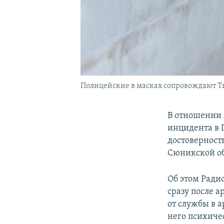
Полицейские в масках сопровождают Тиг
В отношении 
инцидента в Г
достоверност
Сюникской об
Об этом Ради
сразу после 
от службы в 
него психиче