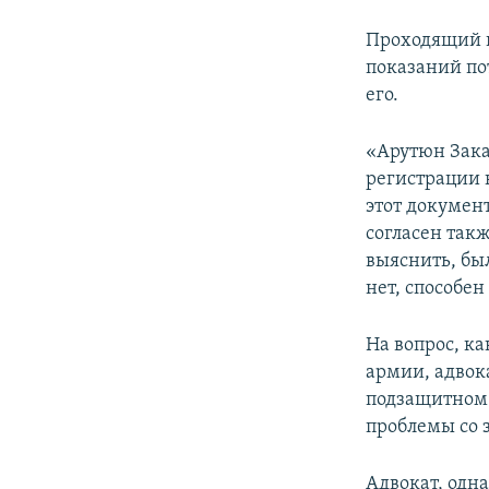
Проходящий п
показаний по
его.
«Арутюн Зака
регистрации к
этот документ
согласен так
выяснить, бы
нет, способен
На вопрос, к
армии, адвок
подзащитном.
проблемы со з
Адвокат, одна