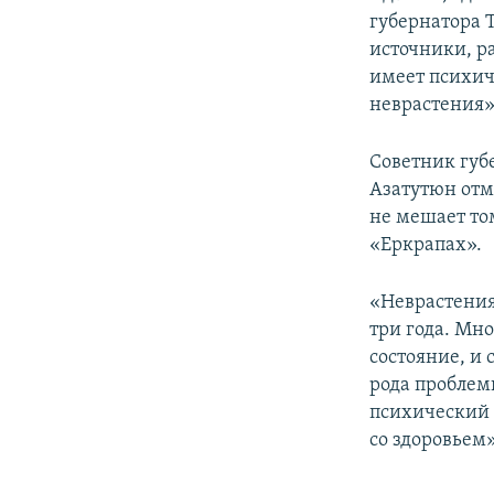
губернатора 
источники, р
имеет психич
неврастения»
Советник губ
Азатутюн отм
не мешает то
«Еркрапах».
«Неврастения 
три года. Мно
состояние, и
рода проблем
психический п
со здоровьем»