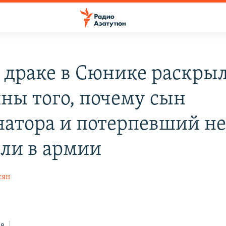
о драке в Сюнике раскры
ны того, почему сын
натора и потерпевший н
ли в армии
сян
ся