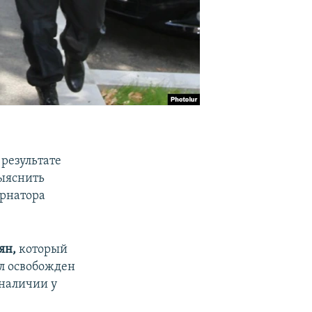
 результате
выяснить
ернатора
ян,
который
ыл освобожден
 наличии у