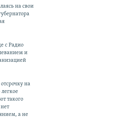
лаясь на свои
губернатора
ая
де с Радио
олеванием и
ганизацией
 отсрочку на
 легкое
ют такого
 нет
янием, а не