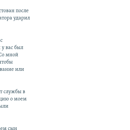
стован после
атора ударил
 с
 у вас был
 Со мной
 чтобы
евание или
т службы в
цию о моем
были
ьем сын