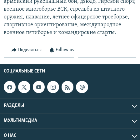
армейский рукопашный бой, дзюдо, гиревой спорт,
военное многоборье ВСК, стрельба из штатного
оружия, плавание, летнее офицерское троеборье,
спортивное ориентирование, международное
военное пятиборье и командирские старты.
Поделиться
Follow us
СОЦИАЛЬНЫЕ СЕТИ
РАЗДЕЛЫ
МУЛЬТИМЕДИА
О НАС