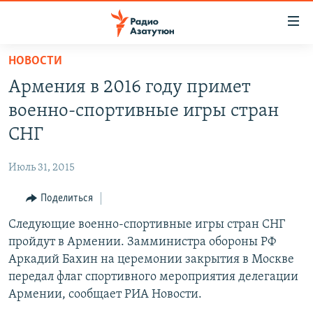
Ссылки
доступа
Перейти
НОВОСТИ
к
ГЛАВНАЯ
Армения в 2016 году примет
основному
НОВОСТИ
содержанию
военно-спортивные игры стран
ПОЛИТИКА
Перейти
СНГ
к
ОБЩЕСТВО
основной
Июль 31, 2015
ЭКОНОМИКА
навигации
Перейти
Поделиться
РЕГИОН
к
Следующие военно-спортивные игры стран СНГ
НАГОРНЫЙ КАРАБАХ
поиску
пройдут в Армении. Замминистра обороны РФ
КУЛЬТУРА
Аркадий Бахин на церемонии закрытия в Москве
СПОРТ
передал флаг спортивного мероприятия делегации
Армении, сообщает РИА Новости.
АРХИВ