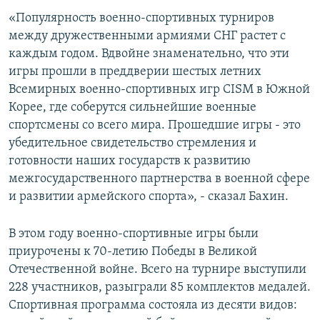
«Популярность военно-спортивных турниров
Հայերեն
между дружественными армиями СНГ растет с
English
каждым годом. Вдвойне знаменательно, что эти
игры прошли в преддверии шестых летних
Русский
Всемирных военно-спортивных игр CISM в Южной
Корее, где соберутся сильнейшие военные
Все сайты Радио Азатутюн
спортсмены со всего мира. Прошедшие игры - это
убедительное свидетельство стремления и
готовности наших государств к развитию
межгосударственного партнерства в военной сфере
и развитии армейского спорта», - сказал Бахин.
В этом году военно-спортивные игры были
приурочены к 70-летию Победы в Великой
Отечественной войне. Всего на турнире выступили
228 участников, разыграли 85 комплектов медалей.
Спортивная программа состояла из десяти видов: