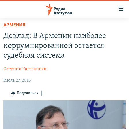
Ссылки
доступа
Перейти
АРМЕНИЯ
к
ГЛАВНАЯ
Доклад: В Армении наиболее
основному
НОВОСТИ
содержанию
коррумпированной остается
ПОЛИТИКА
Перейти
судебная система
к
ОБЩЕСТВО
основной
Сатеник Кагзванцян
ЭКОНОМИКА
навигации
Перейти
Июль 27, 2015
РЕГИОН
к
НАГОРНЫЙ КАРАБАХ
Поделиться
поиску
КУЛЬТУРА
СПОРТ
АРХИВ