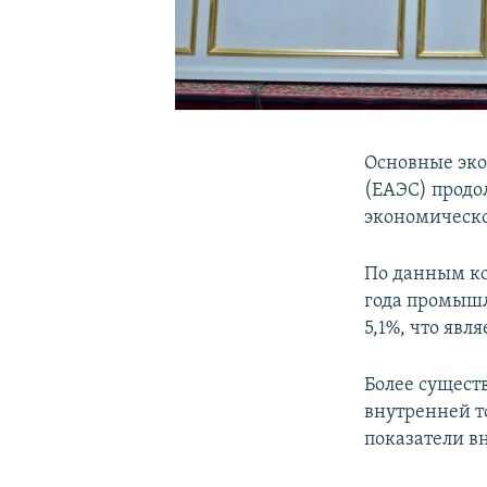
Основные эко
(ЕАЭС) продо
экономическо
По данным ко
года промышл
5,1%, что явл
Более существ
внутренней то
показатели в