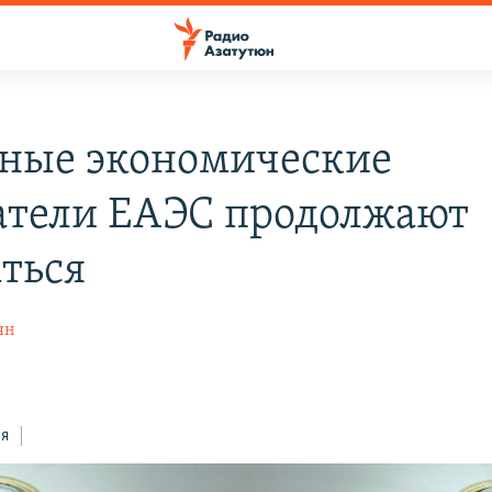
ные экономические
атели ЕАЭС продолжают
ться
ян
ся