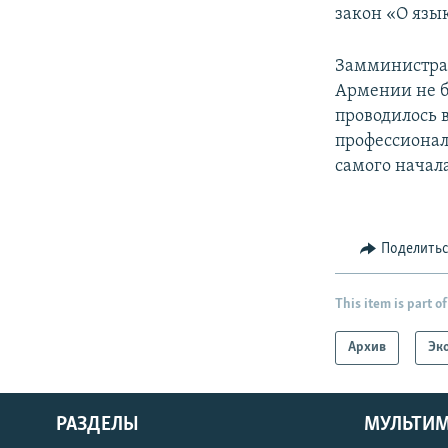
закон «О язы
Замминистра 
Армении не б
проводилось 
профессионал
самого начал
Поделить
This item is part of
Архив
Эк
РАЗДЕЛЫ
МУЛЬТИ