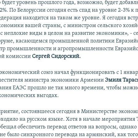
 будет уровень прошлого года, возможно, будет добавл
-2%. По Белоруссии сегодня есть спад на уровне 2-3% к
дерация находится на таком же уровне. Я сегодня встр
ономики вашей страны, с министром сельского хозяй
ас неплохие виды в целом на развитие экономики», - с
оруме, касающемся промышленной политики Евразийс
стр промышленности и агропромышленности Евразий
ой комиссии
Сергей Сидорский.
экономический союз начал функционировать с 1 января
местителя министра экономики Армении
Эмиля Тарас
ания ЕАЭС прошло не так много времени, чтобы можн
экономических выгодах.
приятие, состоявшееся сегодня в Министерстве эконо
ходило на русском языке. Хотя в начале мероприятия 
бещал обеспечить перевод ответов на вопросы, однако
не было синхронного перевода на армянский, как того