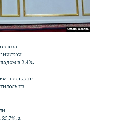
 союза
азийской
падом в 2,4%.
цем прошлого
тилось на
ли
23,7%, а