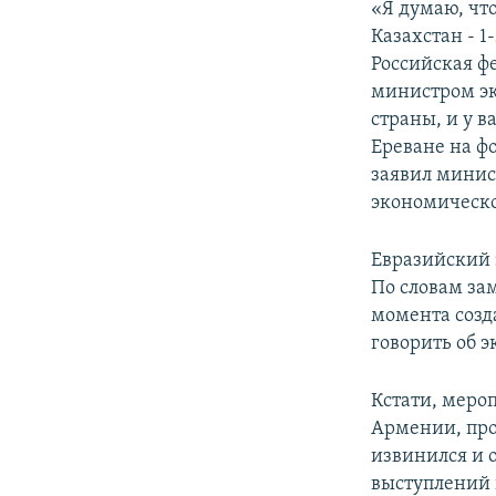
«Я думаю, что
Казахстан - 1
Российская фе
министром эк
страны, и у в
Ереване на ф
заявил мини
экономическ
Евразийский 
По словам за
момента созд
говорить об 
Кстати, меро
Армении, про
извинился и о
выступлений 