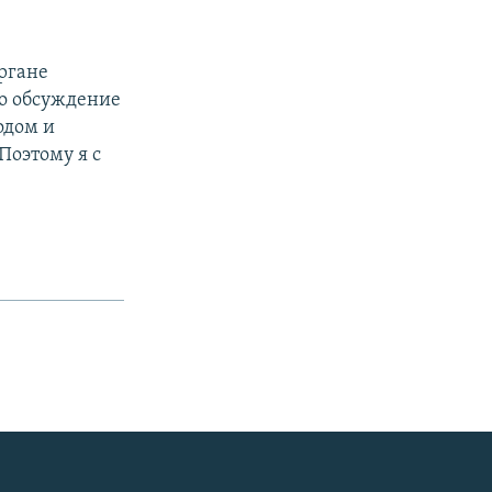
ргане
о обсуждение
одом и
Поэтому я с