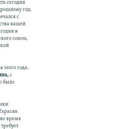
ять сегодня
 прошлому год.
ечался с
ства вашей
егодня в
кого союза,
ской
 этого года.
яна,
с
о было
мики
Тарасян
 во время
 требует