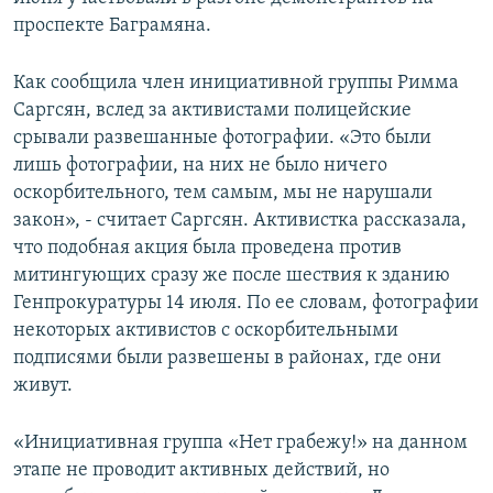
проспекте Баграмяна.
Հայերեն
English
Как сообщила член инициативной группы Римма
Саргсян, вслед за активистами полицейские
Русский
срывали развешанные фотографии. «Это были
лишь фотографии, на них не было ничего
Все сайты Радио Азатутюн
оскорбительного, тем самым, мы не нарушали
закон», - считает Саргсян. Активистка рассказала,
что подобная акция была проведена против
митингующих сразу же после шествия к зданию
Генпрокуратуры 14 июля. По ее словам, фотографии
некоторых активистов с оскорбительными
подписями были развешены в районах, где они
живут.
«Инициативная группа «Нет грабежу!» на данном
этапе не проводит активных действий, но