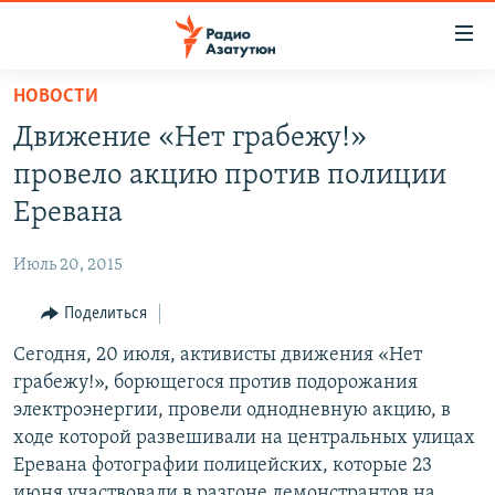
Ссылки
доступа
Перейти
НОВОСТИ
к
ГЛАВНАЯ
Движение «Нет грабежу!»
основному
НОВОСТИ
содержанию
провело акцию против полиции
ПОЛИТИКА
Перейти
Еревана
к
ОБЩЕСТВО
основной
Июль 20, 2015
ЭКОНОМИКА
навигации
Перейти
Поделиться
РЕГИОН
к
Сегодня, 20 июля, активисты движения «Нет
НАГОРНЫЙ КАРАБАХ
поиску
грабежу!», борющегося против подорожания
КУЛЬТУРА
электроэнергии, провели однодневную акцию, в
СПОРТ
ходе которой развешивали на центральных улицах
Еревана фотографии полицейских, которые 23
АРХИВ
июня участвовали в разгоне демонстрантов на