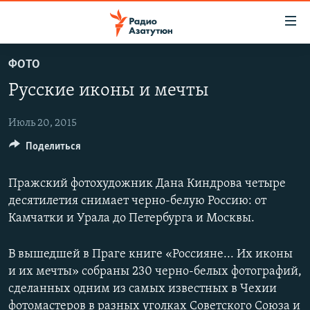
Ссылки
доступа
Перейти
ФОТО
к
ГЛАВНАЯ
Русские иконы и мечты
основному
НОВОСТИ
содержанию
ПОЛИТИКА
Перейти
Июль 20, 2015
к
Поделиться
ОБЩЕСТВО
основной
ЭКОНОМИКА
навигации
Пражский фотохудожник Дана Киндрова четыре
Перейти
РЕГИОН
десятилетия снимает черно-белую Россию: от
к
Камчатки и Урала до Петербурга и Москвы.
НАГОРНЫЙ КАРАБАХ
поиску
КУЛЬТУРА
В вышедшей в Праге книге «Россияне... Их иконы
и их мечты» собраны 230 черно-белых фотографий,
СПОРТ
сделанных одним из самых известных в Чехии
АРХИВ
фотомастеров в разных уголках Советского Союза и