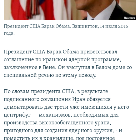
Հայերեն
English
Президент США Барак Обама. Вашингтон, 14 июля 2015
Русский
года.
Все сайты Радио Азатутюн
Президент США Барак Обама приветствовал
соглашение по иранской ядерной программе,
заключенное в Вене. Он выступил в Белом доме со
специальной речью по этому поводу.
По словам президента США, в результате
подписанного соглашения Иран обязуется
демонтировать две трети уже имеющихся у него
центрифуг — механизмов, необходимых для
производства высокообогащенного урана,
пригодного для создания ядерного оружия, - и
поместить их в хранилище, под постоянное