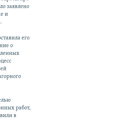
ло заявлено
е и
.
ставила его
ние о
еленных
оцесс
шей
агорного
целью
онных работ,
вили в