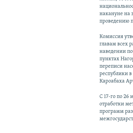
национальнос
накануне на 
проведению п
Комиссия утв
главам всех 
наведении по
пунктах Наго
переписи нас
республики в
Кароабаха Ар
С 17-го по 26
отработки ме
программ раз
межгосударс