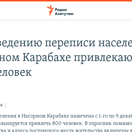
ведению переписи насел
ном Карабахе привлекаю
еловек
ся
ления в Нагорном Карабахе намечена с 1-го по 9 декаб
ланируется привлечь 800 человек. В опросник помим
тва и адреса постоянного места жительства включены 