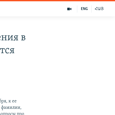
ENG
ՀԱՅ
ения в
тся
ря, к ее
о фамилии,
вопросы про