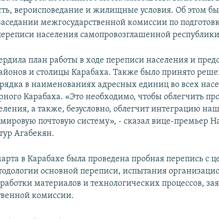
ть, вероисповедание и жилищные условия. Об этом бы
заседании межгосударственной комиссии по подготовк
ереписи населения самопровозглашенной республики
ердила план работы в ходе переписи населения и предо
районов и столицы Карабаха. Также было принято реше
рядка в наименованиях адресных единиц во всех нас
рного Карабаха. «Это необходимо, чтобы облегчить пр
еления, а также, безусловно, облегчит интеграцию на
 мировую почтовую систему», - сказал вице-премьер Н
тур Агабекян.
 марта в Карабахе была проведена пробная перепись с 
тодологии основной переписи, испытания организаци
работки материалов и технологических процессов, зая
твенной комиссии.