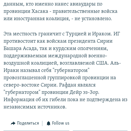
данным, кто именно нанес авиаудары по
Հայերեն
провинции Хасака - правительственные войска
или иностранная коалиция, - не установлено.
English
Русский
Эта местность граничит с Турцией и Ираком. ИГ
противостоит как войскам президента Сирии
Все сайты Радио Азатутюн
Башара Асада, так и курдским ополчениям,
поддерживаемым международной военно-
воздушной коалицией, возглавляемой США. Аль-
Ираки называл себя "губернатором"
провозглашенной группировкой провинции на
северо-востоке Сирии. Рафдан являлся
"губернатором" провинции Дейр эз-Зор.
Информация об их гибели пока не подтверждена из
независимых источников.
Поделиться
Follow us