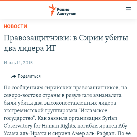
Ссылки
доступа
Перейти
НОВОСТИ
к
ГЛАВНАЯ
Правозащитники: в Сирии убиты
основному
НОВОСТИ
содержанию
два лидера ИГ
ПОЛИТИКА
Перейти
к
Июль 14, 2015
ОБЩЕСТВО
основной
ЭКОНОМИКА
Поделиться
навигации
Перейти
РЕГИОН
По сообщениям сирийских правозащитников, на
к
северо-востоке страны в результате авианалета
НАГОРНЫЙ КАРАБАХ
поиску
были убиты два высокопоставленных лидера
КУЛЬТУРА
экстремистской группировки "Исламское
государство". Как заявила организация Syrian
СПОРТ
Observatory for Human Rights, погибли иракец Абу
АРХИВ
Усама аль-Ираки и сириец Амер аль-Рафдан. По ее