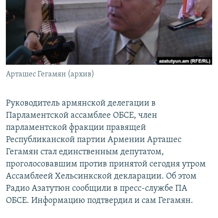
Հայերեն
English
Русский
Арташес Гегамян (архив)
Все сайты Радио Азатутюн
Руководитель армянской делегации в
Парламентской ассамблее ОБСЕ, член
парламентской фракции правящей
Республиканской партии Армении Арташес
Гегамян стал единственным депутатом,
проголосовавшим против принятой сегодня утром
Ассамблеей Хельсинкской декларации. Об этом
Радио Азатутюн сообщили в пресс-службе ПА
ОБСЕ. Информацию подтвердил и сам Гегамян.