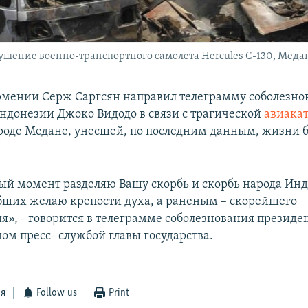
шение военно-транспортного самолета Hercules C-130, Медан,
мении Серж Саргсян направил телеграмму соболезно
ндонезии Джоко Видодо в связи с трагической
авиака
ороде Медане, унесшей, по последним данным, жизни б
лый момент разделяю Вашу скорбь и скорбь народа Ин
ших желаю крепости духа, а раненым – скорейшего
я», - говорится в телеграмме соболезнования президен
ом пресс- службой главы государства.
ся
Follow us
Print