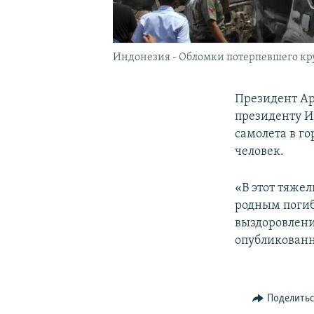
Индонезия - Обломки потерпевшего кру
Президент Ар
президенту И
самолета в г
человек.
«В этот тяже
родным погиб
выздоровлени
опубликованн
Поделить