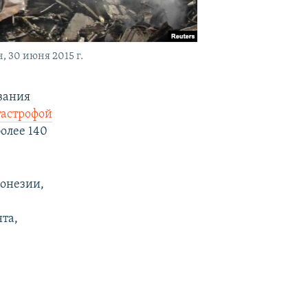
 30 июня 2015 г.
вания
тастрофой
олее 140
донезии,
та,