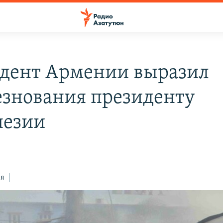
дент Армении выразил
езнования президенту
незии
ся