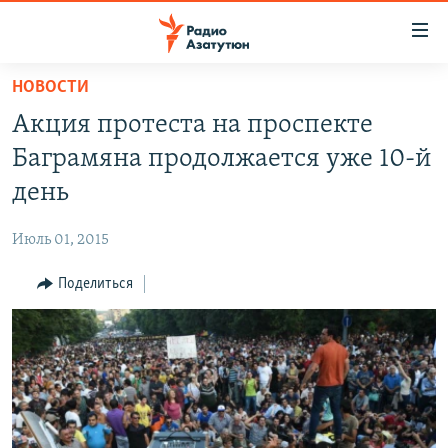
Ссылки
доступа
Перейти
НОВОСТИ
к
ГЛАВНАЯ
Акция протеста на проспекте
основному
НОВОСТИ
содержанию
Баграмяна продолжается уже 10-й
ПОЛИТИКА
Перейти
день
к
ОБЩЕСТВО
основной
Июль 01, 2015
ЭКОНОМИКА
навигации
Перейти
Поделиться
РЕГИОН
к
НАГОРНЫЙ КАРАБАХ
поиску
КУЛЬТУРА
СПОРТ
АРХИВ