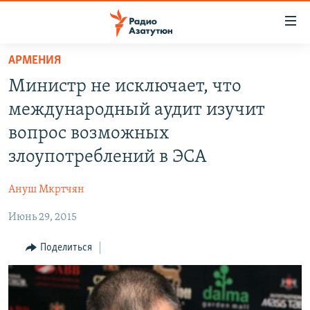
Ссылки
доступа
Перейти
АРМЕНИЯ
к
ГЛАВНАЯ
Министр не исключает, что
основному
НОВОСТИ
содержанию
международный аудит изучит
ПОЛИТИКА
Перейти
вопрос возможных
к
ОБЩЕСТВО
злоупотреблений в ЭСА
основной
ЭКОНОМИКА
навигации
Ануш Мкртчян
Перейти
РЕГИОН
к
Июнь 29, 2015
НАГОРНЫЙ КАРАБАХ
поиску
КУЛЬТУРА
Поделиться
СПОРТ
АРХИВ