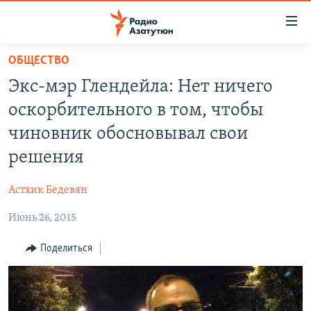
Ссылки
доступа
Перейти
ОБЩЕСТВО
к
ГЛАВНАЯ
Экс-мэр Глендейла: Нет ничего
основному
НОВОСТИ
содержанию
оскорбительного в том, чтобы
ПОЛИТИКА
Перейти
чиновник обосновывал свои
к
ОБЩЕСТВО
решения
основной
ЭКОНОМИКА
навигации
Астхик Бедевян
Перейти
РЕГИОН
к
Июнь 26, 2015
НАГОРНЫЙ КАРАБАХ
поиску
КУЛЬТУРА
Поделиться
СПОРТ
АРХИВ