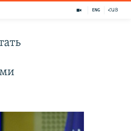
ENG
ՀԱՅ
тать
ими