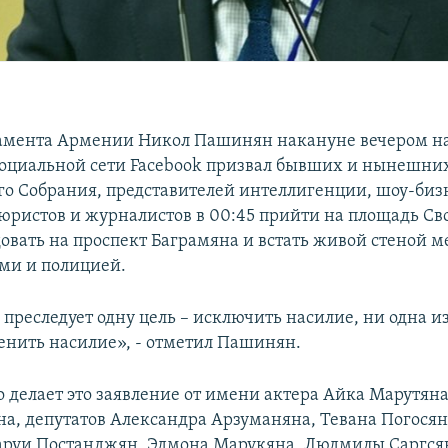
амента Армении Никол Пашинян накануне вечером на
социальной сети Facebook призвал бывших и нынешних
о Собрания, представителей интеллигенции, шоу-биз
 юристов и журналистов в 00:45 прийти на площадь Св
довать на проспект Баграмяна и встать живой стеной 
и и полицией.
преследует одну цель – исключить насилие, ни одна из
нить насилие», - отметил Пашинян.
о делает это заявление от имени актера Айка Марутяна
на, депутатов Александра Арзуманяна, Тевана Погосян
руи Постанджян, Эдмона Марукяна, Людмилы Саргсян