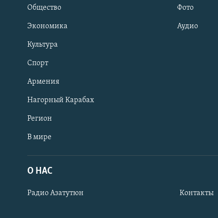
Общество
Фото
Экономика
Аудио
Культура
Спорт
Армения
Нагорный Карабах
Регион
В мире
Հայերեն
English
О НАС
Русский
Радио Азатутюн
Контакты
Все сайты Радио Азатутюн