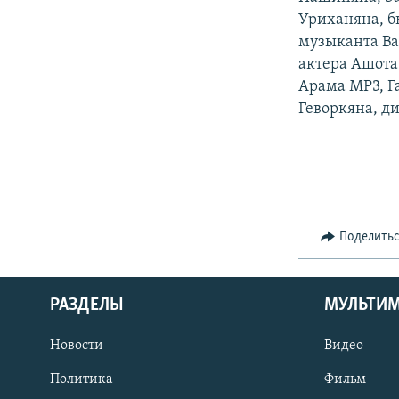
Уриханяна, б
музыканта Ва
актера Ашота
Арама МР3, Г
Геворкяна, д
Поделить
РАЗДЕЛЫ
МУЛЬТИ
Новости
Видео
Политика
Фильм