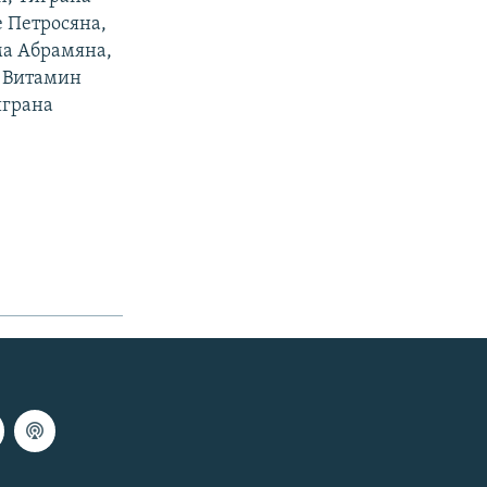
 Петросяна,
ма Абрамяна,
ы Витамин
играна