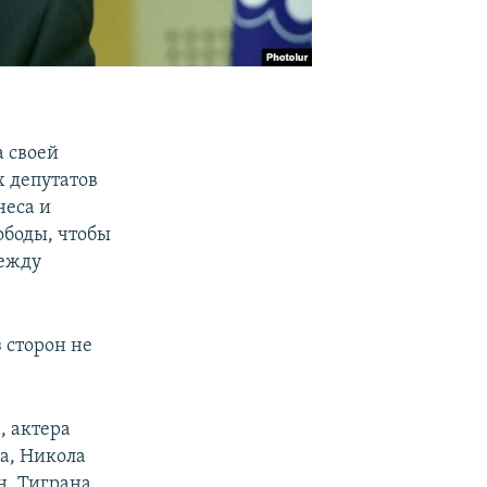
 своей
 депутатов
неса и
ободы, чтобы
между
 сторон не
, актера
а, Никола
, Тиграна