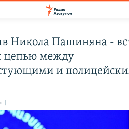
в Никола Пашиняна - вс
 цепью между
стующими и полицейск
ся