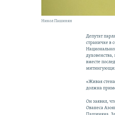
Никол Пашинян
Депутат парл
страничке в 
Национальног
духовенства,
вместе после
митингующим
«Живая стена 
должна приме
Он заявил, чт
Ованеса Азоя
Пашиняна, За