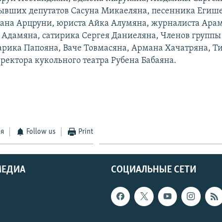
ывших депутатов Сасуна Микаеляна, песенника Егише
ана Арцруни, юриста Айка Алумяна, журналиста Ара
 Адамяна, сатирика Сергея Даниеляна, Членов групп
арика Папояна, Ваче Товмасяна, Армана Хачатряна, Т
иректора кукольного театра Рубена Бабаяна.
ся
Follow us
Print
МЕДИА
СОЦИАЛЬНЫЕ СЕТИ