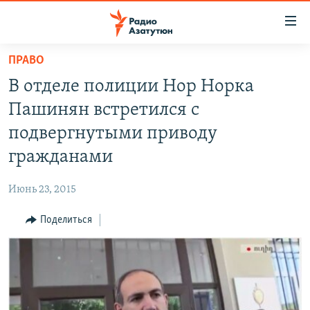
Ссылки
доступа
Перейти
ПРАВО
к
ГЛАВНАЯ
В отделе полиции Нор Норка
основному
НОВОСТИ
содержанию
Пашинян встретился с
ПОЛИТИКА
Перейти
подвергнутыми приводу
к
ОБЩЕСТВО
гражданами
основной
ЭКОНОМИКА
навигации
Июнь 23, 2015
Перейти
РЕГИОН
к
Поделиться
НАГОРНЫЙ КАРАБАХ
поиску
КУЛЬТУРА
СПОРТ
АРХИВ