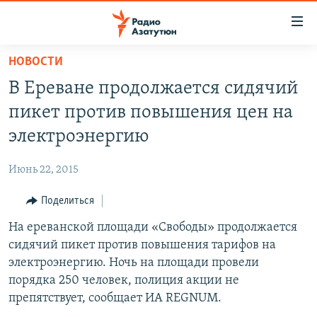
Ссылки
доступа
Перейти
НОВОСТИ
к
ГЛАВНАЯ
В Ереване продолжается сидячий
основному
НОВОСТИ
содержанию
пикет против повышения цен на
ПОЛИТИКА
Перейти
электроэнергию
к
ОБЩЕСТВО
основной
Июнь 22, 2015
ЭКОНОМИКА
навигации
Перейти
Поделиться
РЕГИОН
к
На ереванской площади «Свободы» продолжается
НАГОРНЫЙ КАРАБАХ
поиску
сидячий пикет против повышения тарифов на
КУЛЬТУРА
электроэнергию. Ночь на площади провели
СПОРТ
порядка 250 человек, полиция акции не
препятствует, сообщает ИА REGNUM.
АРХИВ