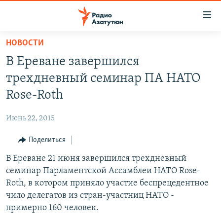
Ссылки
доступа
Перейти
НОВОСТИ
к
ГЛАВНАЯ
В Ереване завершился
основному
НОВОСТИ
содержанию
трехдневный семинар ПА НАТО
ПОЛИТИКА
Перейти
Rose-Roth
к
ОБЩЕСТВО
основной
Июнь 22, 2015
ЭКОНОМИКА
навигации
Перейти
Поделиться
РЕГИОН
к
В Ереване 21 июня завершился трехдневный
НАГОРНЫЙ КАРАБАХ
поиску
семинар Парламентской Ассамблеи НАТО Rose-
КУЛЬТУРА
Roth, в котором приняло участие беспрецедентное
СПОРТ
чило делегатов из стран-участниц НАТО -
примерно 160 человек.
АРХИВ