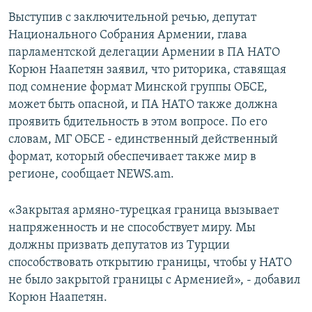
Выступив с заключительной речью, депутат
Հայերեն
Национального Собрания Армении, глава
English
парламентской делегации Армении в ПА НАТО
Корюн Наапетян заявил, что риторика, ставящая
Русский
под сомнение формат Минской группы ОБСЕ,
может быть опасной, и ПА НАТО также должна
Все сайты Радио Азатутюн
проявить бдительность в этом вопросе. По его
словам, МГ ОБСЕ - единственный действенный
формат, который обеспечивает также мир в
регионе, сообщает NEWS.am.
«Закрытая армяно-турецкая граница вызывает
напряженность и не способствует миру. Мы
должны призвать депутатов из Турции
способствовать открытию границы, чтобы у НАТО
не было закрытой границы с Арменией», - добавил
Корюн Наапетян.