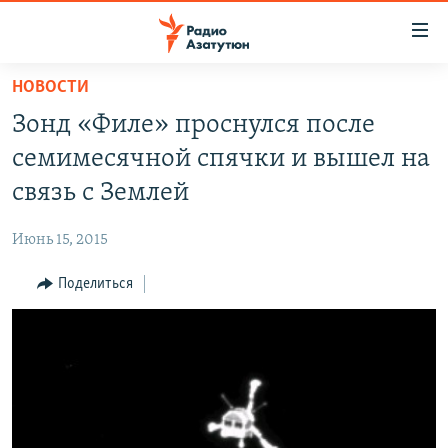
Ссылки
доступа
Перейти
НОВОСТИ
к
ГЛАВНАЯ
Зонд «Филе» проснулся после
основному
НОВОСТИ
содержанию
семимесячной спячки и вышел на
ПОЛИТИКА
Перейти
связь с Землей
к
ОБЩЕСТВО
основной
Июнь 15, 2015
ЭКОНОМИКА
навигации
Перейти
Поделиться
РЕГИОН
к
НАГОРНЫЙ КАРАБАХ
поиску
КУЛЬТУРА
СПОРТ
АРХИВ