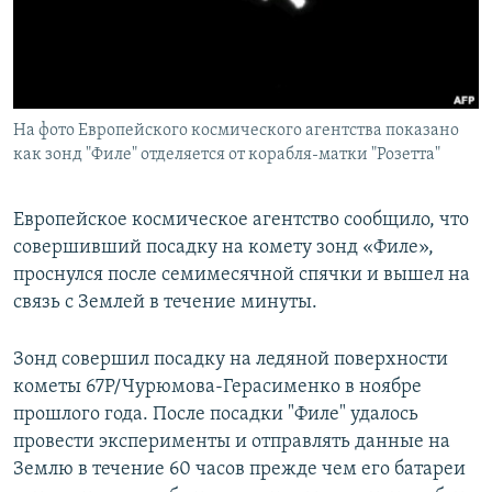
Հայերեն
English
Русский
На фото Европейского космического агентства показано
как зонд "Филе" отделяется от корабля-матки "Розетта"
Все сайты Радио Азатутюн
Европейское космическое агентство сообщило, что
совершивший посадку на комету зонд «Филе»,
проснулся после семимесячной спячки и вышел на
связь с Землей в течение минуты.
Зонд совершил посадку на ледяной поверхности
кометы 67P/Чурюмова-Герасименко в ноябре
прошлого года. После посадки "Филе" удалось
провести эксперименты и отправлять данные на
Землю в течение 60 часов прежде чем его батареи