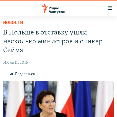
Ссылки
доступа
Перейти
НОВОСТИ
к
ГЛАВНАЯ
В Польше в отставку ушли
основному
НОВОСТИ
содержанию
несколько министров и спикер
ПОЛИТИКА
Перейти
Сейма
к
ОБЩЕСТВО
основной
Июнь 11, 2015
ЭКОНОМИКА
навигации
Перейти
Поделиться
РЕГИОН
к
НАГОРНЫЙ КАРАБАХ
поиску
КУЛЬТУРА
СПОРТ
АРХИВ