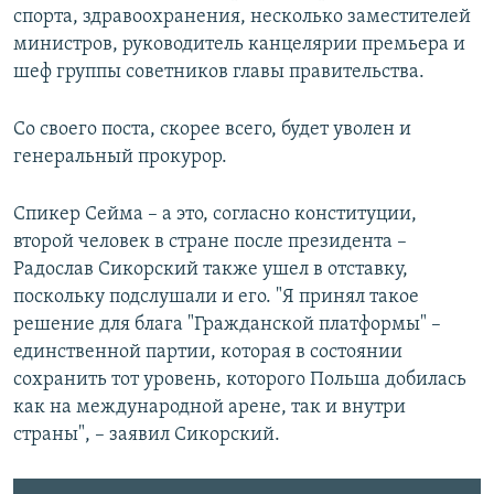
спорта, здравоохранения, несколько заместителей
министров, руководитель канцелярии премьера и
шеф группы советников главы правительства.
Со своего поста, скорее всего, будет уволен и
генеральный прокурор.
Спикер Сейма – а это, согласно конституции,
второй человек в стране после президента –
Радослав Сикорский также ушел в отставку,
поскольку подслушали и его. "Я принял такое
решение для блага "Гражданской платформы" –
единственной партии, которая в состоянии
Рассказывает корреспондент Радио Свобода Алексей Дзикавицкий
EMBED
SHARE
сохранить тот уровень, которого Польша добилась
by
Радио Азатутюн
как на международной арене, так и внутри
страны", – заявил Сикорский.