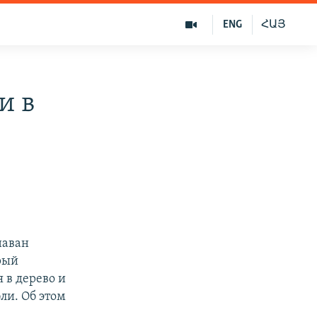
ENG
ՀԱՅ
и в
наван
рый
 в дерево и
ли. Об этом