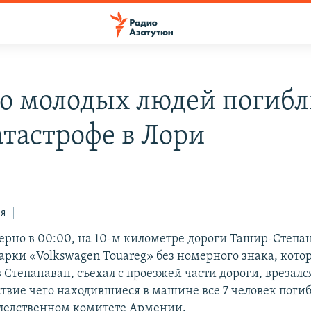
о молодых людей погибл
атастрофе в Лори
ся
ерно в 00:00, на 10-м километре дороги Ташир-Степа
арки «Volkswagen Touareg» без номерного знака, кото
 Степанаван, съехал с проезжей части дороги, врезался
ствие чего находившиеся в машине все 7 человек погиб
ледственном комитете Армении.