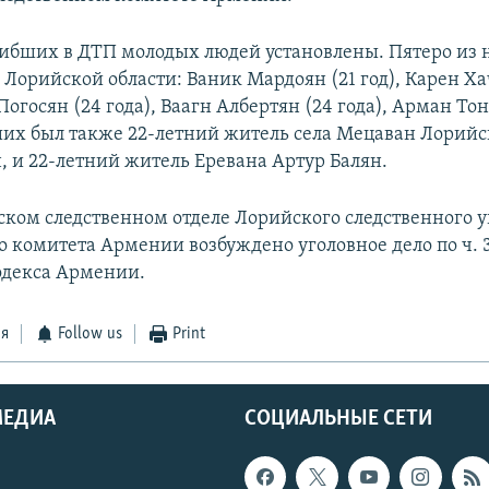
ибших в ДТП молодых людей установлены. Пятеро из 
 Лорийской области: Ваник Мардоян (21 год), Карен Ха
 Погосян (24 года), Ваагн Албертян (24 года), Арман Тон
их был также 22-летний житель села Мецаван Лорийс
, и 22-летний житель Еревана Артур Балян.
ском следственном отделе Лорийского следственного 
 комитета Армении возбуждено уголовное дело по ч. 3 
одекса Армении.
ся
Follow us
Print
МЕДИА
СОЦИАЛЬНЫЕ СЕТИ