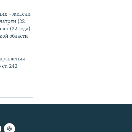
них – жители
чатрян (22
оян (22 года).
кой области
управления
ст. 242