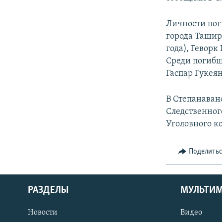
Личности пог
города Ташир
года), Геворк
Среди погибш
Гаспар Гукеян
В Степанаван
Следственного
Уголовного к
Поделить
РАЗДЕЛЫ
МУЛЬТИ
Новости
Видео