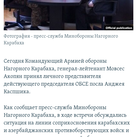
Հայերեն
English
Русский
Фотография - пресс-служба Минобороны Нагорного
Карабаха
Все сайты Радио Азатутюн
Сегодня Командующий Армией обороны
Нагорного Карабаха, генерал-лейтенант Мовсес
Акопян принял личного представителя
действующего председателя ОБСЕ посла Анджея
Каспшика.
Как сообщает пресс-служба Минобороны
Нагорного Карабаха, в ходе встречи обсуждались
ситуация на линии соприкосновения карабахских
и азербайджанских противоборствующих войск и