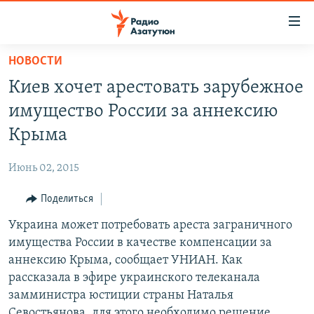
Ссылки
доступа
Перейти
НОВОСТИ
к
ГЛАВНАЯ
Киев хочет арестовать зарубежное
основному
НОВОСТИ
содержанию
имущество России за аннексию
ПОЛИТИКА
Перейти
Крыма
к
ОБЩЕСТВО
основной
Июнь 02, 2015
ЭКОНОМИКА
навигации
Перейти
Поделиться
РЕГИОН
к
Украина может потребовать ареста заграничного
НАГОРНЫЙ КАРАБАХ
поиску
имущества России в качестве компенсации за
КУЛЬТУРА
аннексию Крыма, сообщает УНИАН. Как
СПОРТ
рассказала в эфире украинского телеканала
замминистра юстиции страны Наталья
АРХИВ
Севостьянова, для этого необходимо решение