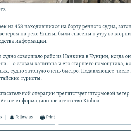
то.
век из 458 находившихся на борту речного судна, зато
вечером на реке Янцзы, были спасены к утру во вторн
едства информации.
 судно совершало рейс из Нанкина в Чунцин, когда он
она. По словам капитана и его старшего помощника, к
ных, судно затонуло очень быстро. Подавляющее число
итайские туристы.
пасательной операции препятствует штормовой ветер 
айское информационное агентство Xinhua.
ся
Follow us
Print