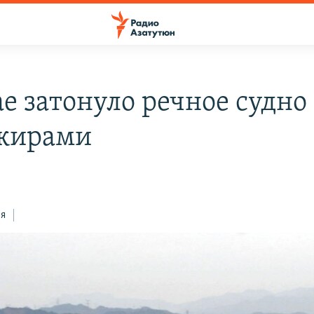
е затонуло речное судно 
жирами
ся