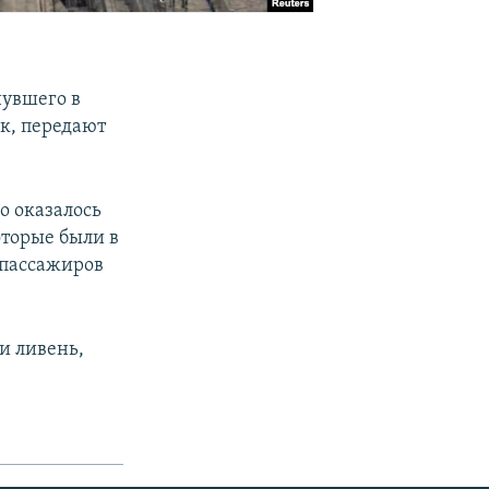
нувшего в
ик, передают
о оказалось
оторые были в
 пассажиров
и ливень,