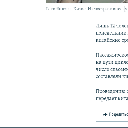
Река Янцзы в Китае. Иллюстративное фо
Лишь 12 чело
понедельник 
китайские ср
Пассажирское
на пути цикл
числе спасен
составляли к
Проведению с
передает кит
Поделить