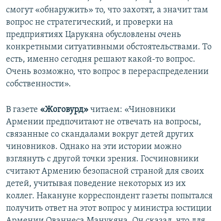
смогут «обнаружить» то, что захотят, а значит там
Հայերեն
вопрос не стратегический, и проверки на
предприятиях Царукяна обусловлены очень
English
конкретными ситуативными обстоятельствами. То
Русский
есть, именно сегодня решают какой-то вопрос.
Очень возможно, что вопрос в перераспределении
Все сайты Радио Азатутюн
собственности».
В газете
«Жоговурд»
читаем: «Чиновники
Армении предпочитают не отвечать на вопросы,
связанные со скандалами вокруг детей других
чиновников. Однако на эти истории можно
взглянуть с другой точки зрения. Госчиновники
считают Армению безопасной страной для своих
детей, учитывая поведение некоторых из их
коллег. Накануне корреспондент газеты попытался
получить ответ на этот вопрос у министра юстиции
Армении Ованнеса Манукяна. Он сказал, что для