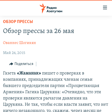
Ссылки
доступа
Перейти
ОБЗОР ПРЕССЫ
к
ГЛАВНАЯ
Обзор прессы за 26 мая
основному
НОВОСТИ
содержанию
Ованнес Шогикян
ПОЛИТИКА
Перейти
к
Май 26, 2015
ОБЩЕСТВО
основной
ЭКОНОМИКА
навигации
Поделиться
Перейти
РЕГИОН
Газета
«Жаманак»
пишет о проверках в
к
компаниях, принадлежащих членам семьи
НАГОРНЫЙ КАРАБАХ
поиску
бывшего председателя партии «Процветающая
КУЛЬТУРА
Армения» Гагика Царукяна: «Очевидно, что эти
проверки являются рычагом давления на
СПОРТ
Царукяна. Не так, чтобы если власти заявят, что нет
АРХИВ
ничего незаконного, то, скажем, через месяц не