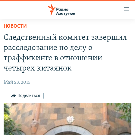
Ссылки
доступа
Перейти
НОВОСТИ
к
ГЛАВНАЯ
Следственный комитет завершил
основному
НОВОСТИ
содержанию
расследование по делу о
ПОЛИТИКА
Перейти
траффикинге в отношении
к
ОБЩЕСТВО
четырех китаянок
основной
ЭКОНОМИКА
навигации
Май 23, 2015
Перейти
РЕГИОН
к
Поделиться
НАГОРНЫЙ КАРАБАХ
поиску
КУЛЬТУРА
СПОРТ
АРХИВ