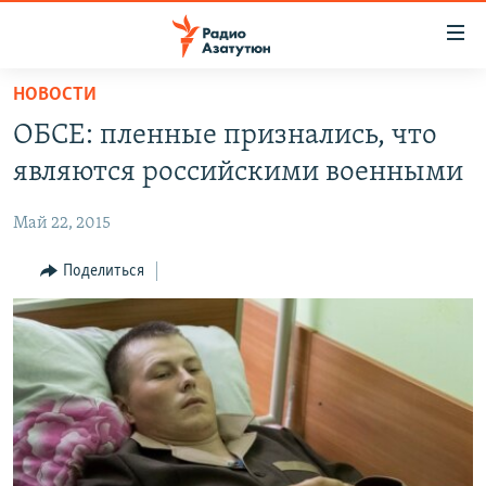
Ссылки
доступа
Перейти
НОВОСТИ
к
ГЛАВНАЯ
ОБСЕ: пленные признались, что
основному
НОВОСТИ
содержанию
являются российскими военными
ПОЛИТИКА
Перейти
к
Май 22, 2015
ОБЩЕСТВО
основной
ЭКОНОМИКА
Поделиться
навигации
Перейти
РЕГИОН
к
НАГОРНЫЙ КАРАБАХ
поиску
КУЛЬТУРА
СПОРТ
АРХИВ