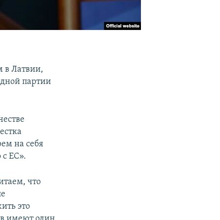
 в Латвии,
одной партии
честве
вестка
ем на себя
 с ЕС».
итаем, что
ле
ить это
ов имеют один