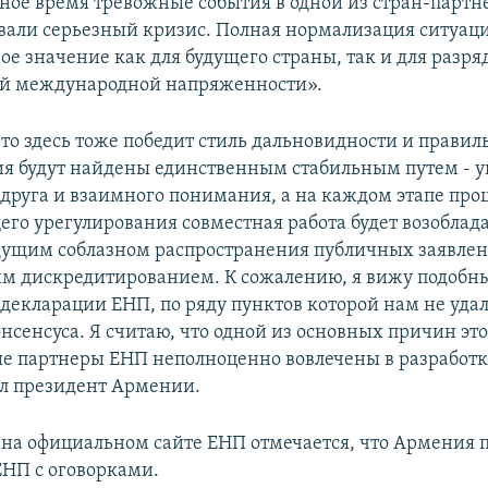
ное время тревожные события в одной из стран-партн
вали серьезный кризис. Полная нормализация ситуац
ое значение как для будущего страны, так и для разря
й международной напряженности».
что здесь тоже победит стиль дальновидности и прави
ия будут найдены единственным стабильным путем - 
 друга и взаимного понимания, а на каждом этапе проц
го урегулирования совместная работа будет возоблада
дущим соблазном распространения публичных заявлен
м дискредитированием. К сожалению, я вижу подобны
декларации ЕНП, по ряду пунктов которой нам не уда
нсенсуса. Я считаю, что одной из основных причин это
вые партнеры ЕНП неполноценно вовлечены в разработку
л президент Армении.
 на официальном сайте ЕНП отмечается, что Армения 
НП с оговорками.