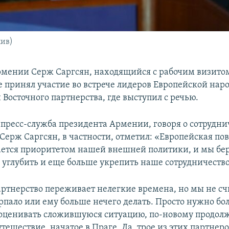
хив)
мении Серж Саргсян, находящийся с рабочим визитом
ге принял участие во встрече лидеров Европейской нар
 Восточного партнерства, где выступил с речью.
 пресс-служба президента Армении, говоря о сотрудни
Серж Саргсян, в частности, отметил: «Европейская по
ется приоритетом нашей внешней политики, и мы бер
 углубить и еще больше укрепить наше сотрудничество
артнерство переживает нелегкие времена, но мы не сч
рпало или ему больше нечего делать. Просто нужно бо
оценивать сложившуюся ситуацию, по-новому продолж
тешествие, начатое в Праге. Да, трое из этих партнер