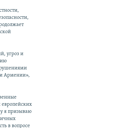
стности,
езопасности,
продолжает
йской
й, угроз и
нию
арушениями
ми Армении»,
твенные
ы европейских
му я призываю
личных
ть в вопросе