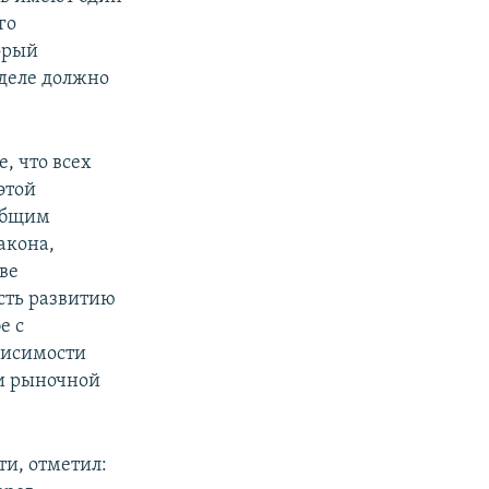
го
орый
 деле должно
, что всех
этой
 общим
акона,
ве
сть развитию
е с
висимости
ии рыночной
ти, отметил: