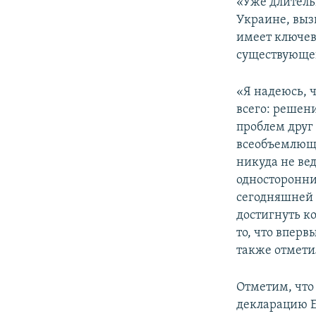
«Уже длитель
Украине, выз
имеет ключев
существующе
«Я надеюсь, 
всего: решен
проблем друг
всеобъемлюще
никуда не ве
односторонни
сегодняшней 
достигнуть ко
то, что впер
также отмети
Отметим, что
декларацию Е