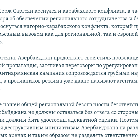
Серж Саргсян коснулся и карабахского конфликта, в ча
воря об обеспечении регионального сотрудничества и б
 коснуться нагорно-карабахского конфликта, который 
ерьезным вызовом как для региональной, так и европе
».
ргсяна, Азербайджан продолжает свой стиль провокаци
й пропаганды, затягивая переговоры по урегулирова
«Антиармянская кампания сопровождается грубыми н
а, а противников режима уже давно называют агента
.
нашей общей региональной безопасности безответс
рбайджана не должны оставаться без ответа со сторон
ни должны быть удостоены адекватной оценки. Поэто
ся деструктивным инициативам Азербайджана на раз
х аренах и таким образом не разделять ответственнос