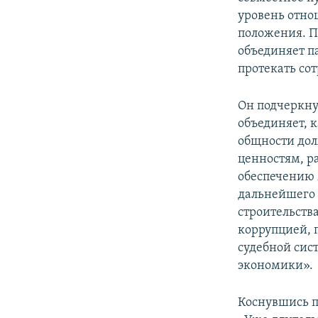
уровень отнош
положения. П
объединяет п
протекать сот
Он подчеркнул
объединяет, к
общности дол
ценностям, р
обеспечению 
дальнейшего 
строительств
коррупцией, 
судебной сис
экономики».
Коснувшись п