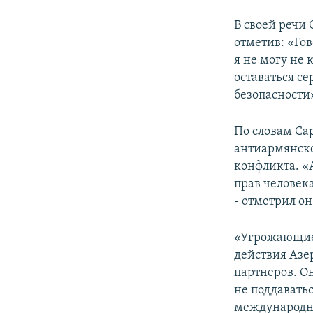
В своей речи 
отметив: «Го
я не могу не
оставаться с
безопасности
По словам Са
антиармянско
конфликта. 
прав человек
- отметрил он
«Угрожающие 
действия Азе
партнеров. О
не поддавать
международны