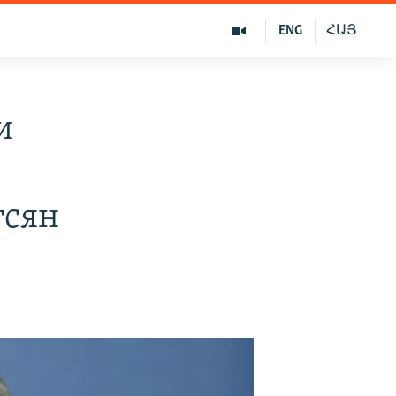
ENG
ՀԱՅ
и
гсян