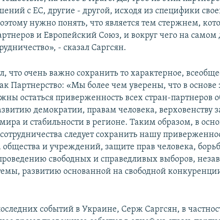
ений с ЕС, другие - другой, исходя из специфики свое
оэтому нужно понять, что является тем стержнем, кот
артнеров и Европейский Союз, и вокруг чего на самом
рудничество», - сказал Саргсян.
, что очень важно сохранить то характерное, всеобщее
ак Партнерство: «Мы более чем уверены, что в основе 
жны остаться приверженность всех стран-партнеров
азвитию демократии, правам человека, верховенству з
мира и стабильности в регионе. Таким образом, в осно
сотрудничества следует сохранить нашу приверженно
а общества и учреждений, защите прав человека, борьб
проведению свободных и справедливых выборов, неза
темы, развитию основанной на свободной конкуренц
оследних событий в Украине, Серж Саргсян, в частнос