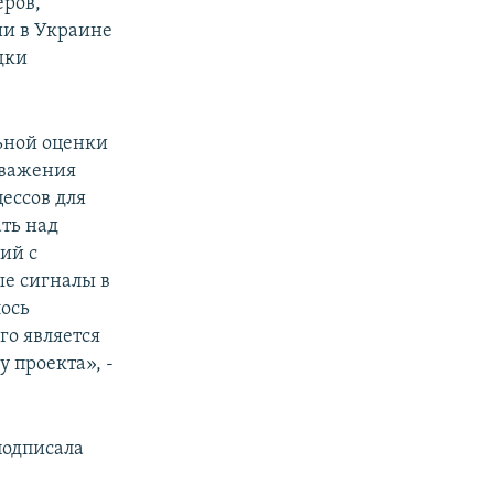
еров,
ии в Украине
дки
льной оценки
уважения
ессов для
ть над
ий с
е сигналы в
лось
го является
 проекта», -
подписала