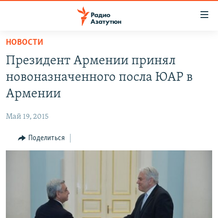
Ссылки
доступа
Перейти
НОВОСТИ
к
ГЛАВНАЯ
Президент Армении принял
основному
НОВОСТИ
содержанию
новоназначенного посла ЮАР в
ПОЛИТИКА
Перейти
Армении
к
ОБЩЕСТВО
основной
Май 19, 2015
ЭКОНОМИКА
навигации
Перейти
Поделиться
РЕГИОН
к
НАГОРНЫЙ КАРАБАХ
поиску
КУЛЬТУРА
СПОРТ
АРХИВ