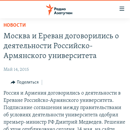
Ссылки
доступа
Перейти
НОВОСТИ
к
ГЛАВНАЯ
Москва и Ереван договорились о
основному
НОВОСТИ
содержанию
деятельности Российско-
ПОЛИТИКА
Перейти
Армянского университета
к
ОБЩЕСТВО
основной
Май 14, 2015
ЭКОНОМИКА
навигации
Перейти
Поделиться
РЕГИОН
к
Россия и Армения договорились о деятельности в
НАГОРНЫЙ КАРАБАХ
поиску
Ереване Российско-Армянского университета.
КУЛЬТУРА
Подписание соглашения между правительствами
СПОРТ
об условиях деятельности университета одобрил
премьер-министр РФ Дмитрий Медведев. Решение
АРХИВ
об этом опубликовано сегодня, 14 мая, на сайте