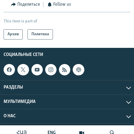
Поделиться
Follow us
This item is part of
Архив
Политика
СОЦИАЛЬНЫЕ СЕТИ
РАЗДЕЛЫ
МУЛЬТИМЕДИА
О НАС
Радио Азатутюн © 2026 RFE/RL, Inc. Все права защищены.
ՀԱՅ
ENG