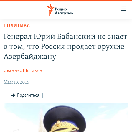
Ссылки
доступа
Перейти
ПОЛИТИКА
к
ГЛАВНАЯ
Генерал Юрий Бабанский не знает
основному
НОВОСТИ
содержанию
о том, что Россия продает оружие
ПОЛИТИКА
Перейти
Азербайджану
к
ОБЩЕСТВО
основной
Ованнес Шогикян
ЭКОНОМИКА
навигации
Перейти
Май 13, 2015
РЕГИОН
к
НАГОРНЫЙ КАРАБАХ
Поделиться
поиску
КУЛЬТУРА
СПОРТ
АРХИВ