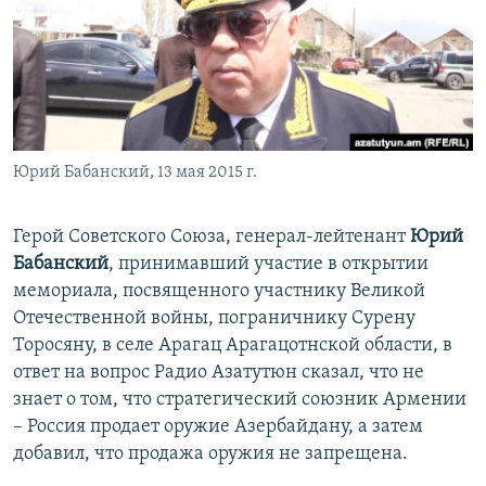
Հայերեն
English
Русский
Юрий Бабанский, 13 мая 2015 г.
Все сайты Радио Азатутюн
Герой Советского Союза, генерал-лейтенант
Юрий
Бабанский
, принимавший участие в открытии
мемориала, посвященного участнику Великой
Отечественной войны, пограничнику Сурену
Торосяну, в селе Арагац Арагацотнской области, в
ответ на вопрос Радио Азатутюн сказал, что не
знает о том, что стратегический союзник Армении
– Россия продает оружие Азербайдану, а затем
добавил, что продажа оружия не запрещена.