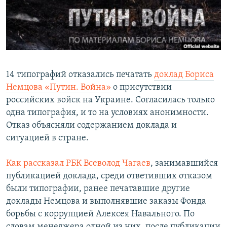
Հայերեն
English
Русский
14 типографий отказались печатать
доклад Бориса
Все сайты Радио Азатутюн
Немцова «Путин. Война»
о присутствии
российских войск на Украине. Согласилась только
одна типография, и то на условиях анонимности.
Отказ объясняли содержанием доклада и
ситуацией в стране.
Как рассказал РБК Всеволод Чагаев
, занимавшийся
публикацией доклада, среди ответивших отказом
были типографии, ранее печатавшие другие
доклады Немцова и выполнявшие заказы Фонда
борьбы с коррупцией Алексея Навального.​ По
словам менеджера одной из них, после публикации