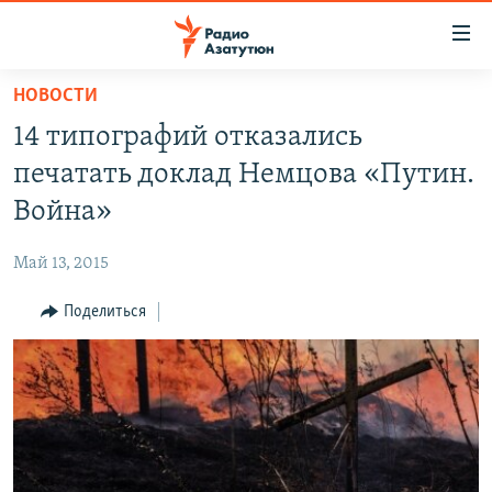
Ссылки
доступа
Перейти
НОВОСТИ
к
ГЛАВНАЯ
14 типографий отказались
основному
НОВОСТИ
содержанию
печатать доклад Немцова «Путин.
ПОЛИТИКА
Перейти
Война»
к
ОБЩЕСТВО
основной
Май 13, 2015
ЭКОНОМИКА
навигации
Перейти
Поделиться
РЕГИОН
к
НАГОРНЫЙ КАРАБАХ
поиску
КУЛЬТУРА
СПОРТ
АРХИВ