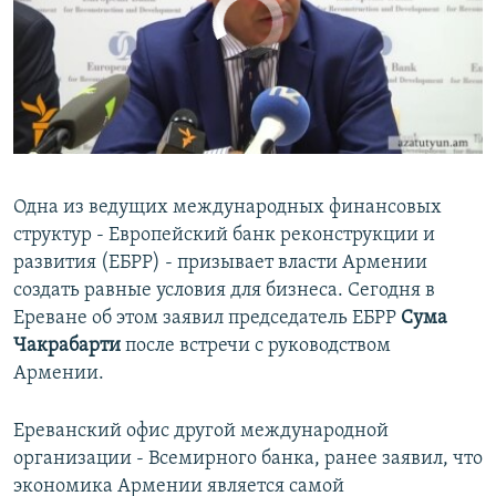
No media source currently available
Հայերեն
English
Русский
0:00
0:02:06
Все сайты Радио Азатутюн
EMBED
SHARE
Одна из ведущих международных финансовых
структур - Европейский банк реконструкции и
развития (ЕБРР) - призывает власти Армении
создать равные условия для бизнеса. Сегодня в
Ереване об этом заявил председатель ЕБРР
Сума
Чакрабарти
после встречи с руководством
Армении.
Ереванский офис другой международной
организации - Всемирного банка, ранее заявил, что
экономика Армении является самой