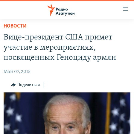
Ссылки
доступа
Перейти
НОВОСТИ
к
ГЛАВНАЯ
Вице-президент США примет
основному
НОВОСТИ
содержанию
участие в мероприятиях,
ПОЛИТИКА
Перейти
посвященных Геноциду армян
к
ОБЩЕСТВО
основной
Май 07, 2015
ЭКОНОМИКА
навигации
Перейти
Поделиться
РЕГИОН
к
НАГОРНЫЙ КАРАБАХ
поиску
КУЛЬТУРА
СПОРТ
АРХИВ