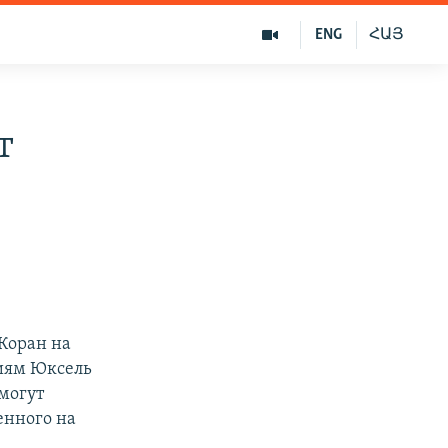
ENG
ՀԱՅ
т
Коран на
ниям Юксель
могут
енного на