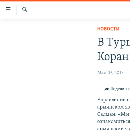
Ссылки
доступа
Поиск
Перейти
ГЛАВНАЯ
НОВОСТИ
к
НОВОСТИ
основному
В Тур
содержанию
ПОЛИТИКА
Перейти
Коран
ОБЩЕСТВО
к
основной
ЭКОНОМИКА
Май 06, 2015
навигации
РЕГИОН
Перейти
к
НАГОРНЫЙ КАРАБАХ
Поделить
поиску
КУЛЬТУРА
Управление п
армянском яз
СПОРТ
Салман. «Мы 
АРХИВ
ознакомиться
армянский яз