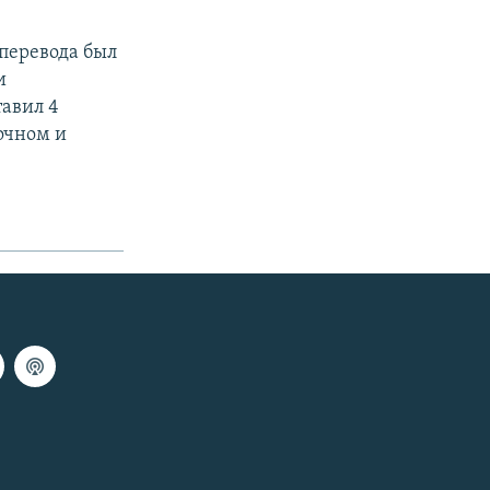
 перевода был
и
авил 4
очном и