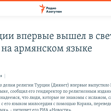
ции впервые вышел в све
 на армянском языке
ся
о делам религии Турции (Диянет) впервые выпустило 
ыке, сообщил его гендиректор по религиозным изда
надеемся, что люди, которые не знакомы с исламом, с
 с его языком милосердия с помощью Корана, перевед
ык», - цитирует его РИА «Новости».